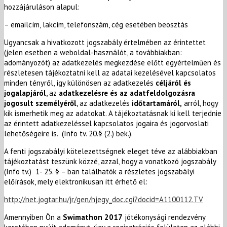
hozzájáruláson alapul:
– emailcím, lakcím, telefonszám, cég esetében beosztás
Ugyancsak a hivatkozott jogszabály értelmében az érintettet
(jelen esetben a weboldal-használót, a továbbiakban:
adományozót) az adatkezelés megkezdése előtt egyértelműen és
részletesen tájékoztatni kell az adatai kezelésével kapcsolatos
minden tényről, így különösen az adatkezelés
céljáról és
jogalapjáról
, az
adatkezelésre és az adatfeldolgozásra
jogosult személyéről
, az adatkezelés
időtartamáról,
arról, hogy
kik ismerhetik meg az adatokat. A tájékoztatásnak ki kell terjednie
az érintett adatkezeléssel kapcsolatos jogaira és jogorvoslati
lehetőségeire is. (Info tv. 20.§ (2.) bek.).
A fenti jogszabályi kötelezettségnek eleget téve az alábbiakban
tájékoztatást teszünk közzé, azzal, hogy a vonatkozó jogszabály
(Info tv.) 1- 25. § – ban találhatók a részletes jogszabályi
előírások, mely elektronikusan itt érhető el:
http://net.jogtar.hu/jr/gen/hjegy_doc.cgi?docid=A1100112.TV
Amennyiben Ön a
Swimathon 2017
jótékonysági rendezvény