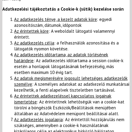
Adatkezelési tájékoztatás a Cookie-k (sütik) kezelése során
Az adatkezelés ténye, a kezelt adatok köre
: egyedi
azonosítószám, dátumok, időpontok
Az érintettek köre
: A weboldalt látogató valamennyi
érintett.
Az adatkezelés célja
: a felhasználók azonosítása és a
látogatók nyomon követése.
Az adatkezelés időtartama, az adatok törlésének
határideje
: Az adatkezelés időtartama a session cookie-k
esetén a honlapok látogatásának befejezéséig, más
esetben maximum 10 évig tart.
Az adatok megismerésére jogosult lehetséges adatkezelők
személye
: A személyes adatokat az adatkezelő munkatársai
kezelhetik, a fenti alapelvek tiszteletben tartásával.
Az érintettek adatkezeléssel kapcsolatos jogainak
ismertetése
: Az érintettnek lehetőségük van a cookie-kat
törölni a böngészők Eszközök/Beállítások menüjében
általában az Adatvédelem menüpont beállításai alatt.
Az adatkezelés jogalapja
: Az érintettől hozzájárulás nem
szükséges, amennyiben a cookie-k használatának
kizárólagos célja az elektronikus hírközlő hálózaton