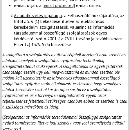
e-mail útján: a
[email protected]
e-mail címen.
Az adatkezelés jogalapja
: a Felhasználó hozzájárulása, az
Infotv. 5. § (1) bekezdése, illetve az elektronikus
kereskedelmi szolgáltatások, valamint az információs
társadalommal összefüggő szolgáltatások egyes
kérdéseiről szóló 2001. évi CVIII. törvény (a továbbiakban:
Elker tv.) 13/A. § (3) bekezdése:
A szolgáltató a szolgáltatás nyújtása céljából kezelheti azon személyes
adatokat, amelyek a szolgáltatás nyújtásához technikailag
elengedhetetlenül szükségesek. A szolgáltatónak az egyéb feltételek
azonossága esetén úgy kell megválasztania és minden esetben oly
módon kell üzemeltetnie az információs társadalommal összefüggő
szolgáltatás nyújtása során alkalmazott eszközöket, hogy személyes
adatok kezelésére csak akkor kerüljön sor, ha ez a szolgáltatás
nyújtásához és az e törvényben meghatározott egyéb célok
teljesüléséhez feltétlenül szükséges, azonban ebben az esetben is csak
a szükséges mértékben és ideig.
(
Szolgáltató:
az információs társadalommal összefüggő szolgáltatást
nyújtó természetes, illetve jogi személy vagy jogi személyiség nélküli
szervezet;)