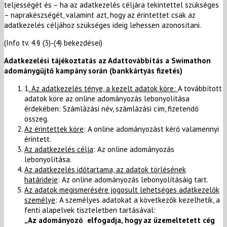
teljességét és – ha az adatkezelés céljára tekintettel szükséges
– naprakészségét, valamint azt, hogy az érintettet csak az
adatkezelés céljához szükséges ideig lehessen azonosítani.
(Info tv. 4.§ (3)-(4) bekezdései)
Adatkezelési tájékoztatás az Adattovábbítás a Swimathon
adománygűjtő kampány során (bankkártyás fizetés)
1
. Az adatkezelés ténye, a kezelt adatok köre:
A továbbított
adatok köre az online adományozás lebonyolítása
érdekében: Számlázási név, számlázási cím, fizetendő
összeg.
Az érintettek köre
: A online adományozást kérő valamennyi
érintett.
Az adatkezelés célja
: Az online adományozás
lebonyolítása.
Az adatkezelés időtartama, az adatok törlésének
határideje
: Az online adományozás lebonyolításáig tart.
Az adatok megismerésére jogosult lehetséges adatkezelők
személye
: A személyes adatokat a következők kezelhetik, a
fenti alapelvek tiszteletben tartásával:
„Az adományozó elfogadja, hogy az üzemeltetett cég