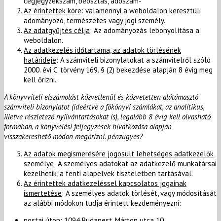
cégjegyzékszám, beosztás, adószám-
Az érintettek köre
: valamennyi a weboldalon keresztüli
adományozó, természetes vagy jogi személy.
Az adatgyűjtés célja
: Az adományozás lebonyolítása a
weboldalon.
Az adatkezelés időtartama, az adatok törlésének
határideje
: A számviteli bizonylatokat a számvitelről szóló
2000. évi C. törvény 169. § (2) bekezdése alapján 8 évig meg
kell őrizni.
A könyvviteli elszámolást közvetlenül és közvetetten alátámasztó
számviteli bizonylatot (ideértve a főkönyvi számlákat, az analitikus,
illetve részletező nyilvántartásokat is), legalább 8 évig kell olvasható
formában, a könyvelési feljegyzések hivatkozása alapján
visszakereshető módon megőrizni. pénzügyes?
Az adatok megismerésére jogosult lehetséges adatkezelők
személye
: A személyes adatokat az adatkezelő munkatársai
kezelhetik, a fenti alapelvek tiszteletben tartásával.
Az érintettek adatkezeléssel kapcsolatos jogainak
ismertetése
: A személyes adatok törlését, vagy módosítását
az alábbi módokon tudja érintett kezdeményezni:
postai úton: 1094 Budapest, Márton utca 10.