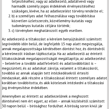
teljesítéséhez, vagy az adatkezelő, adatátvevő vagy
harmadik személy jogos érdekének érvényesítéséhez
szükséges, kivéve, ha az adatkezelést törvény rendelte el;
b) a személyes adat felhasználása vagy továbbítása
közvetlen üzletszerzés, közvélemény-kutatás vagy
tudományos kutatás céljára történik;
c) törvényben meghatározott egyéb esetben.
Az adatkezelő a tiltakozást a kérelem benyújtásától számított
legrövidebb időn belül, de legfeljebb 15 nap alatt megvizsgálja,
annak megalapozottsága kérdésében döntést hoz, és döntéséről
a kérelmezőt írásban tájékoztatja. Ha az adatkezelő az érintett
tiltakozásának megalapozottságát megállapítja, az adatkezelést
– beleértve a további adatfelvételt és adattovábbítást is –
megszünteti, és az adatokat zárolja, valamint a tiltakozásról,
továbbá az annak alapján tett intézkedésekről értesíti
mindazokat, akik részére a tiltakozással érintett személyes adatot
korábban továbbította, és akik kötelesek intézkedni a tiltakozási
jog érvényesítése érdekében.
Amennyiben az érintett az adatkezelőnek a meghozott
döntésével nem ért egyet, az ellen – annak közlésétől számított
30 napon belül – bírósághoz fordulhat. A bíróság soron kívül jár