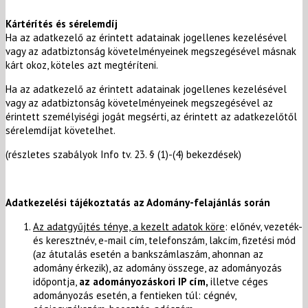
Kártérítés és sérelemdíj
Ha az adatkezelő az érintett adatainak jogellenes kezelésével
vagy az adatbiztonság követelményeinek megszegésével másnak
kárt okoz, köteles azt megtéríteni.
Ha az adatkezelő az érintett adatainak jogellenes kezelésével
vagy az adatbiztonság követelményeinek megszegésével az
érintett személyiségi jogát megsérti, az érintett az adatkezelőtől
sérelemdíjat követelhet.
(részletes szabályok Info tv. 23. § (1)-(4) bekezdések)
Adatkezelési tájékoztatás az Adomány-felajánlás során
Az adatgyűjtés ténye, a kezelt adatok köre
: előnév, vezeték-
és keresztnév, e-mail cím, telefonszám, lakcím, fizetési mód
(az átutalás esetén a bankszámlaszám, ahonnan az
adomány érkezik), az adomány összege, az adományozás
időpontja,
az adományozáskori IP cím,
illetve céges
adományozás esetén, a fentieken túl: cégnév,