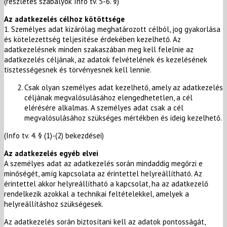
(részletes szabályok Info tv. 5-6. §)
Az adatkezelés célhoz kötöttsége
1. Személyes adat kizárólag meghatározott célból, jog gyakorlása
és kötelezettség teljesítése érdekében kezelhető. Az
adatkezelésnek minden szakaszában meg kell felelnie az
adatkezelés céljának, az adatok felvételének és kezelésének
tisztességesnek és törvényesnek kell lennie.
Csak olyan személyes adat kezelhető, amely az adatkezelés
céljának megvalósulásához elengedhetetlen, a cél
elérésére alkalmas. A személyes adat csak a cél
megvalósulásához szükséges mértékben és ideig kezelhető.
(Info tv. 4. § (1)-(2) bekezdései)
Az adatkezelés egyéb elvei
A személyes adat az adatkezelés során mindaddig megőrzi e
minőségét, amíg kapcsolata az érintettel helyreállítható. Az
érintettel akkor helyreállítható a kapcsolat, ha az adatkezelő
rendelkezik azokkal a technikai feltételekkel, amelyek a
helyreállításhoz szükségesek.
Az adatkezelés során biztosítani kell az adatok pontosságát,