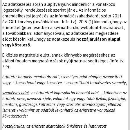
Az adatkezelés során alapítványunk mindenkor a vonatkozó
jogszabályi rendelkezések szerint jár el. Az információs
önrendelkezési jogról és az információszabadságról szóló 2011.
évi CXII. törvény (továbbiakban: Info tv.) 20. § (1) kimondja, hogy az
érintettel (jelen esetben a swimathon.hu weboldal-használóval ,
a továbbiakban: adományozóval), az adatkezelés megkezdése
előtt közölni kell, hogy az adatkezelés
hozzájáruláson alapul
vagy kötelező.
E közlés megtétele előtt, annak könnyebb megértéséhez az
alábbi fogalom meghatározások nyújthatnak segítséget (Info tv.
3.§):
érintett
:
bármely meghatározott, személyes adat alapján azonosított
vagy – közvetlenül vagy közvetve – azonosítható természetes személy;
személyes adat
:
az érintettel kapcsolatba hozható adat – különösen az
érintett neve, azonosító jele, valamint egy vagy több fizikai, fiziológiai,
mentális, gazdasági, kulturális vagy szociális azonosságára jellemző
ismeret -, valamint az adatból levonható, az érintettre vonatkozó
következtetés;
hozzájárulás:
az érintett akaratának önkéntes és határozott