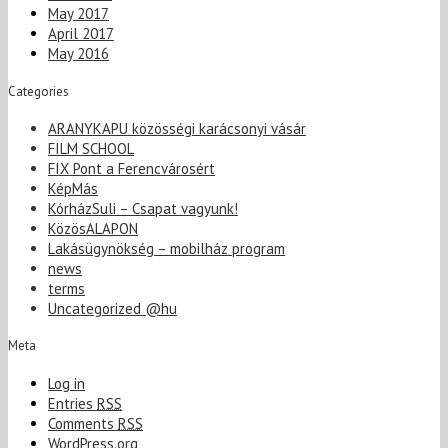
May 2017
April 2017
May 2016
Categories
ARANYKAPU közösségi karácsonyi vásár
FILM SCHOOL
FIX Pont a Ferencvárosért
KépMás
KórházSuli – Csapat vagyunk!
KözösALAPON
Lakásügynökség – mobilház program
news
terms
Uncategorized @hu
Meta
Log in
Entries
RSS
Comments
RSS
WordPress.org