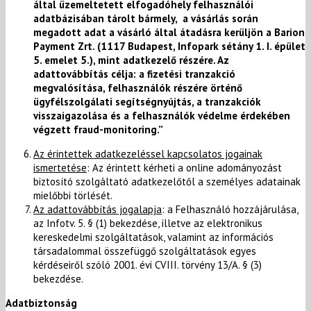
által üzemeltetett elfogadóhely felhasználói
adatbázisában tárolt bármely, a vásárlás során
megadott adat a vásárló által átadásra kerüljön a Barion
Payment Zrt. (1117 Budapest, Infopark sétány 1. I. épület
5. emelet 5.), mint adatkezelő részére. Az
adattovábbítás célja: a fizetési tranzakció
megvalósítása, felhasználók részére örténő
ügyfélszolgálati segítségnyújtás, a tranzakciók
visszaigazolása és a felhasználók védelme érdekében
végzett fraud-monitoring.”
Az érintettek adatkezeléssel kapcsolatos jogainak
ismertetése
: Az érintett kérheti a online adományozást
biztosító szolgáltató adatkezelőtől a személyes adatainak
mielőbbi törlését.
Az adattovábbítás jogalapja
: a Felhasználó hozzájárulása,
az Infotv. 5. § (1) bekezdése, illetve az elektronikus
kereskedelmi szolgáltatások, valamint az információs
társadalommal összefüggő szolgáltatások egyes
kérdéseiről szóló 2001. évi CVIII. törvény 13/A. § (3)
bekezdése.
Adatbiztonság