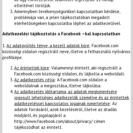
elteltével töröljük.
Amennyiben tevékenységünkkel kapcsolatban kérdése,
problémája van, a jelen tájékoztatóban megadott
elérhetőségeken kapcsolatba léphet az adatkezelővel.
Adatkezelési tájékoztatás a Facebook –kal kapcsolatban
1.
Az adatgyűjtés ténye, a kezelt adatok köre
: Facebook.com
közösségi oldalon regisztrált neve, illetve a felhasználó nyilvános
profilképe.
Az érintettek köre
: Valamennyi érintett, aki regisztrált a
Facebook.com közösségi oldalon, és lájkolta a weboldalt.
Az adatkezelés célja
: A Facebook.com oldalon a
weboldalnak a megosztása, illetve lájkolása.
Az adatkezelés időtartama, az adatok megismerésére
jogosult lehetséges adatkezelők személye és az érintettek
adatkezeléssel kapcsolatos jogainak ismertetése
: Az
adatok forrásáról, azok kezeléséről, illetve az átadás
módjáról, és jogalapjáról a
http://www.facebook.com/about/privacy/ címen
tájékozódhat az érintett.