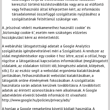
keresztül történő közléstovábbítás vagy arra az előfizető
vagy felhasználó által kifejezetten kért, az információs
társadalommal összefüggő szolgáltatás nyújtásához a
szolgáltatónak feltétlenül szüksége van.
A „jelszóval védett munkamenethez használt cookie” és
„biztonsági cookie-k”, esetén nem szükséges előzetes
hozzájárulást kérni az érintettektől.
A webáruház látogatottsági adatait a Google Analytics
szolgáltatás igénybevételével méri a Szolgáltató. A rendszer az
oldal megtekintésekor egy cookie-t hoz létre, azzal a céllal, hogy
rögzítse a látogatással kapcsolatos információkat (meglátogatott
oldalaink, az oldalakon töltött idő, böngészési adatok, kilépések,
stb.). Ez az eszköz segít a weboldal ergonómia kialakításának
javításában, felhasználóbarát weboldal kialakításában, a
látogatók online élményének fokozásában. A szolgáltatás
használata során adatok kerülnek továbbításra. A továbbított
adatok az érintett azonosítására nem alkalmasak. A Google
adatvédelmi elveiről bővebb információ itt olvasható:
http://www.google.hu/policies/privacy/ads/
A honlap a Google remarketing követő kódjait használja. A