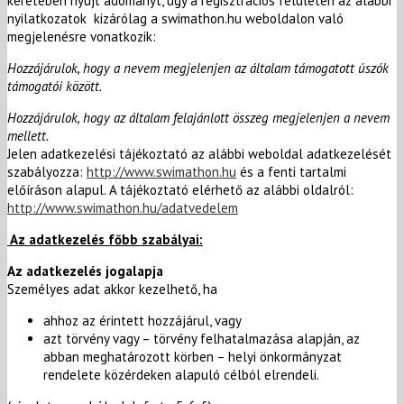
keretében nyújt adományt, úgy a regisztrációs felületen az alábbi
nyilatkozatok kizárólag a swimathon.hu weboldalon való
megjelenésre vonatkozik:
Hozzájárulok, hogy a nevem megjelenjen az általam támogatott úszók
támogatói között.
Hozzájárulok, hogy az általam felajánlott összeg megjelenjen a nevem
mellett.
Jelen adatkezelési tájékoztató az alábbi weboldal adatkezelését
szabályozza:
http://www.swimathon.hu
és a fenti tartalmi
előíráson alapul. A tájékoztató elérhető az alábbi oldalról:
http://www.swimathon.hu/adatvedelem
Az adatkezelés főbb szabályai:
Az adatkezelés jogalapja
Személyes adat akkor kezelhető, ha
ahhoz az érintett hozzájárul, vagy
azt törvény vagy – törvény felhatalmazása alapján, az
abban meghatározott körben – helyi önkormányzat
rendelete közérdeken alapuló célból elrendeli.