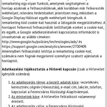
remarketing egy olyan funkció, amelynek segítségével a
honlap azoknak a felhasználóknak, akik korábban már felkeresték
webhelyet, releváns hirdetéseket jelenítsen meg, miközben a
Google Display Hálózat egyéb webhelyeit böngészik. A
remarketing kód cookie-kat használ a látogatók megjelöléséhez. A
honlapot felkereső felhasználók letilthatják ezeket a cookie-kat,
és egyéb, a Google adatkezelésével kapcsolatos információt is
olvashatnak az alábbi címeken:
http://www.google.hu/policies/technologies/ads/ és
https://support.google.com/analytics/answer/2700409.
Amennyiben felhasználó letiltja a remarketing cookie-kat,
számukra nem fognak megjelenni személyre szabott ajánlatok a
honlaptól.
Adatkezelési tájékoztatás a Hírlevél kapcsán
(csak a Hírlevelet
igénylők számára)
Az adatkezelés ténye, a kezelt adatok köre
: vezetéknév,
keresztnév, cégnév (+beosztás), e-mail cím, lakcím, telefon,
kapcsolat a Ferencváros Közösségi Alapítvánnyal.
Az érintettek köre
: A hírlevélre feliratkozó valamennyi
érintett.
Az adatkezelés célja
: a Ferencváros Közösségi