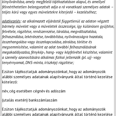
kinyilvánítása, amely megfelelő tájékoztatáson alapul, és amellyel
félreérthetetlen beleegyezését adja a rá vonatkozó személyes adatok –
teljes körű vagy egyes műveletekre kiterjedő – kezeléséhez;
adatkezelés
:
az alkalmazott eljárástól függetlenül az adaton végzett
bármely művelet vagy a műveletek összessége, így különösen gyűjtése,
felvétele, rögzítése, rendszerezése, tárolása, megváltoztatása,
felhasználása, lekérdezése, továbbítása, nyilvánosságra hozatala,
összehangolása vagy összekapcsolása, zárolása, törlése és
megsemmisítése, valamint az adat további felhasználásának
megakadályozása, fénykép-, hang- vagy képfelvétel készítése, valamint
a személy azonosítására alkalmas fizikai jellemzők (pl. ujj- vagy
tenyérnyomat, DNS-minta, íriszkép) rögzítése;
Ezúton tájékoztatjuk adományozóinkat, hogy az adományozók
alábbi személyes adatainak alapítványunk által történő kezelése
kötelező:
név, cég esetében cégnév és adószám
(utalás esetén) bankszámlaszám
Ezúton tájékoztatjuk adományozóinkat, hogy az adományozók
alábbi személyes adatainak alapítványunk által történő kezelése