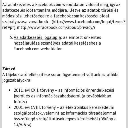
Az adatkezelés a Facebook.com weboldalon valósul meg, így az
adatkezelés időtartamára, módjára, illetve az adatok törlési és
módosítási lehetőségeire a facebook.com közösségi oldal
szabályozása vonatkozik: (http://www.facebook.com/legal/terms?
ref=pf), (http://www.facebook.com/about/privacy/)
Az adatkezelés jogalapja
: az érintett önkéntes
hozzájárulása személyes adatai kezeléséhez a
Facebook.com weboldalon.
Zárszó
A tájékoztató elkészítése során figyelemmel voltunk az alábbi
jogszabályokra:
2011. évi CXII. törvény – az információs önrendelkezési
jogról és az információszabadságról (a továbbiakban:
Infotv.)
2001. évi CVIII. törvény – az elektronikus kereskedelmi
szolgáltatások, valamint az információs társadalommal
összefüggő szolgáltatások egyes kérdéseiről (főképp a
13/A. §-a)