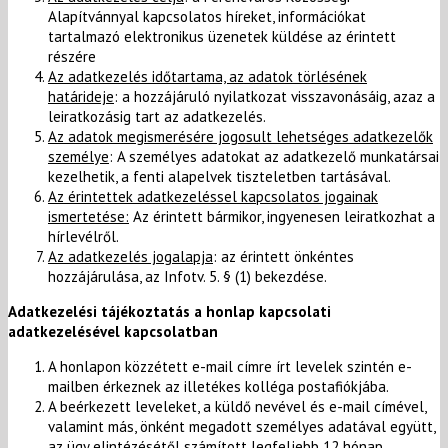
Alapítvánnyal kapcsolatos híreket, információkat
tartalmazó elektronikus üzenetek küldése az érintett
részére
Az adatkezelés időtartama, az adatok törlésének
határideje
: a hozzájáruló nyilatkozat visszavonásáig, azaz a
leiratkozásig tart az adatkezelés.
Az adatok megismerésére jogosult lehetséges adatkezelők
személye
: A személyes adatokat az adatkezelő munkatársai
kezelhetik, a fenti alapelvek tiszteletben tartásával.
Az érintettek adatkezeléssel kapcsolatos jogainak
ismertetése:
Az érintett bármikor, ingyenesen leiratkozhat a
hírlevélről.
Az adatkezelés jogalapja
: az érintett önkéntes
hozzájárulása, az Infotv. 5. § (1) bekezdése.
Adatkezelési tájékoztatás a honlap kapcsolati
adatkezelésével kapcsolatban
A honlapon közzétett e-mail címre írt levelek szintén e-
mailben érkeznek az illetékes kolléga postafiókjába.
A beérkezett leveleket, a küldő nevével és e-mail címével,
valamint más, önként megadott személyes adatával együtt,
az ügy elintézésétől számított legfeljebb 12 hónap