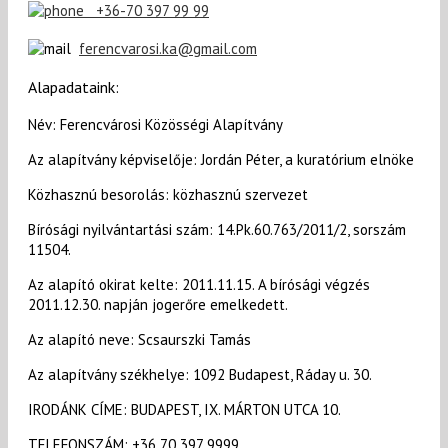
+36-70 397 99 99
ferencvarosi.ka@gmail.
com
Alapadataink:
Név: Ferencvárosi Közösségi Alapítvány
Az alapítvány képviselője: Jordán Péter, a kuratórium elnöke
Közhasznú besorolás: közhasznú szervezet
Bírósági nyilvántartási szám: 14.Pk.60.763/2011/2, sorszám
11504.
Az alapító okirat kelte: 2011.11.15. A bírósági végzés
2011.12.30. napján jogerőre emelkedett.
Az alapító neve: Scsaurszki Tamás
Az alapítvány székhelye: 1092 Budapest, Ráday u. 30.
IRODÁNK CÍME: BUDAPEST, IX. MÁRTON UTCA 10.
TELEFONSZÁM: +36 70 397 9999