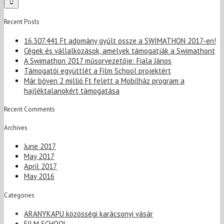
Recent Posts
16.307.441 Ft adomány gyűlt össze a SWIMATHON 2017-en!
Cégek és vállalkozások, amelyek támogatják a Swimathont
A Swimathon 2017 műsorvezetője: Fiala János
Támogatói együttlét a Film School projektért
Már bőven 2 millió Ft felett a Mobilház program a
hajléktalanokért támogatása
Recent Comments
Archives
June 2017
May 2017
April 2017
May 2016
Categories
ARANYKAPU közösségi karácsonyi vásár
FILM SCHOOL