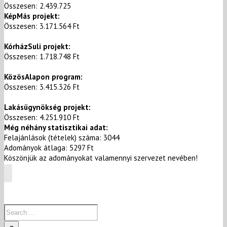
Összesen: 2.439.725
KépMás projekt:
Összesen: 3.171.564 Ft
KórházSuli projekt:
Összesen: 1.718.748 Ft
KözösAlapon program:
Összesen: 3.415.326 Ft
Lakásügynökség projekt:
Összesen: 4.251.910 Ft
​Még néhány statisztikai adat:
​Felajánlások (tételek) száma: 3044
​Adományok átlaga: 5297 Ft​
Köszönjük az adományokat valamennyi szervezet nevében!