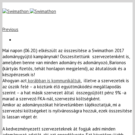
Previous
Mai napon (06.20.) elkészült az összesítése a Swimathon 2017
adománygyűjtő kampánynak! Összesítettünk szervezetenként is,
amelyben benne van minden adomány és adományozó, Barionos
(kártyás fizetős, tehát honlapon megjelenő), az átutalósok és a
készpénzesek is!
Ahogyan azt
korábban is kommunikáltuk
, illetve a szervezetek is
az úszók felé – a köztünk élő együttműködési megállapodás
szerint – a hat másik szervezet által összegyűjtött pénz 9% -a
marad a szervező FKA-nál, szervezési költségként.
Amikor az adományozókat hírlevelünkben tájékoztatjuk, mi a
szervezési költségeket is nyilvánosságra hozzuk, ezek összesítése
is lassan véget ér.
A kedvezményezett szervezeteknek át fogjuk adni minden
adományozó adatát, aki azt engedélyezte. Ezt követően újabb