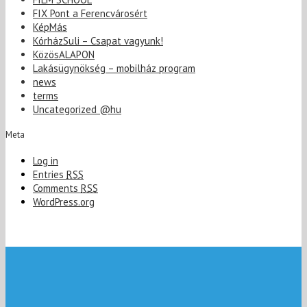
FIX Pont a Ferencvárosért
KépMás
KórházSuli – Csapat vagyunk!
KözösALAPON
Lakásügynökség – mobilház program
news
terms
Uncategorized @hu
Meta
Log in
Entries
RSS
Comments
RSS
WordPress.org