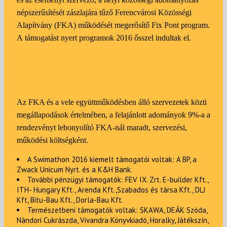
népszerűsítését zászlajára tűző Ferencvárosi Közösségi
Alapítvány (FKA) működését megerősítő Fix Pont program.
A támogatást nyert programok 2016 ősszel indultak el.
Az FKA és a vele együttműködésben álló szervezetek közti
megállapodások értelmében, a felajánlott adományok 9%-a a
rendezvényt lebonyolító FKA-nál maradt, szervezési,
működési költségként.
A Swimathon 2016 kiemelt támogatói voltak: A BP, a
Zwack Unicum Nyrt. és a K&H Bank.
További pénzügyi támogatók: FEV IX. Zrt. E-builder Kft.,
ITH- Hungary Kft., Arenda Kft.,Szabados és társa Kft., DLJ
Kft, Bitu-Bau Kft., Dorla-Bau Kft.
Természetbeni támogatók voltak: SKAWA, DEÁK Szóda,
Nándori Cukrászda, Vivandra Könyvkiadó, Horalky, Játékszín,