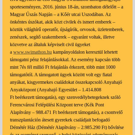
sporteseményen, 2016. június 18-án, szombaton délelőtt – a
Magyar Úszás Napján – a Kőér utcai Uszodában. Az
önkéntes úszókat, akik közt civilek és ismert emberek –
köztük világhírű operatőr, újságírók, orvosok, üzletemberek,
zenészek, segítő szakemberek – egyaránt voltak, illetve
közvetve az általuk képviselt civil ügyeket
a
www.swimathon.hu
kampányoldalon keresztül lehetett
támogatni pénz felajánlásokkal. Az esemény kapcsán több
mint 7és fél millió Ft felajánlás érkezett, több mint 1000
támogatótól. A támogatott ügyek között volt egy fiatal
anyákat, kisgyermekes családokat összekapcsoló Anyahajó
Anyaközpont (Anyahajó Egyesület – 1.414.808
Ft beérkezett támogatás), egy szenvedélybetegeknek szóló
Ferencvárosi Felépülési Központ terve (Kék Pont
Alapítvány – 988.471 Ft beérkezett támogatás), a csontvelő
transzplantáción átesett gyerekek családjait befogadó
Démétér Ház (Démétér Alapítvány – 2.985.290 Ft) bővítése
és az eseményt szervező, a helyi közösségi adományozás