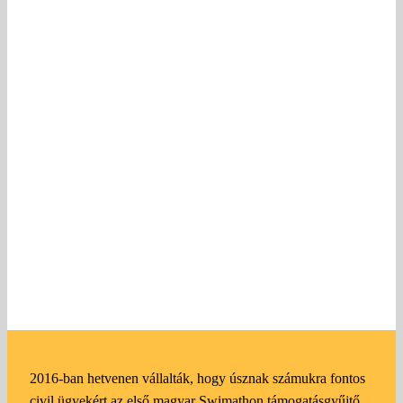
2016-ban hetvenen vállalták, hogy úsznak számukra fontos
civil ügyekért az első magyar Swimathon támogatásgyűjtő