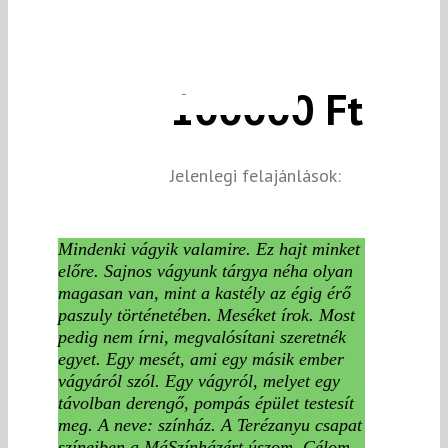
100000 Ft
Jelenlegi felajánlások:
Mindenki vágyik valamire. Ez hajt minket
előre. Sajnos vágyunk tárgya néha olyan
magasan van, mint a kastély az égig érő
paszuly történetében. Meséket írok. Most
pedig nem írni, megvalósítani szeretnék
egyet. Egy mesét, ami egy másik ember
vágyáról szól. Egy vágyról, melyet egy
távolban derengő, pompás épület testesít
meg. A neve: színház. A Terézanyu csapat
színeiben a MáSzínházért úszom. Célom,