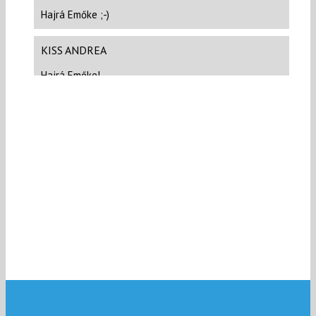
Hajrá Emőke ;-)
KISS ANDREA
Hajrá Emőke!
1000 Ft
SINKOVICS ANNAMÁRIA
SÁLING ÉVA
Hajraaaaaaa!
4000 Ft
GYANTÁR GÁBOR GÁBOR
Isten áldja a kezdeményezést és a résztvevőket!