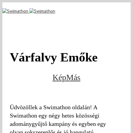
Várfalvy Emőke
KépMás
Üdvözöllek a Swimathon oldalán! A
Swimathon egy négy hetes közösségi
adománygyűjtő kampány és egyben egy
olyan sokszereplős és jó hangulatú,