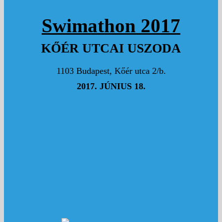
KELE DÓRI
Swimathon 2017
Ügyesen! :)
KŐÉR UTCAI USZODA
1000 Ft
HALASZ BALINT
1103 Budapest, Kőér utca 2/b.
Hajra!
2017. JÚNIUS 18.
STÁGEL ORSOLYA
Az Erő legyen veled! :)
8000 Ft
GELENCSÉR ÉVA
Zoli és Én támogatunk! Hajrá!!!
2000 Ft
VINCZE-SZABÓ KRISZTINA