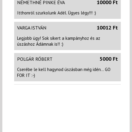
10000 Ft
NÉMETHNÉ PINKE ÉVA
Itthonról szurkolunk Adél. Ügyes légy!!! :)
10012 Ft
VARGA ISTVÁN
Legjobb ügy! Sok sikert a kampányhoz és az
úszáshoz Ádámnak is!! :)
5000 Ft
POLGÁR RÓBERT
Cserébe le kell hagynod úszásban még idén... GO
FOR IT :-)
5000 Ft
PINKE LALI ÉS DÓRI
Sikerülni fog, hajrá!! :)
Sok sikert!