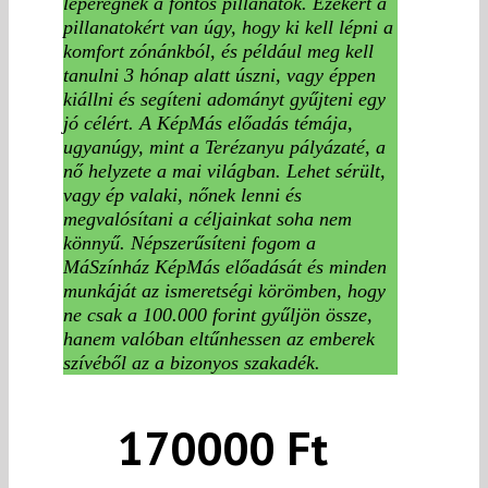
leperegnek a fontos pillanatok. Ezekért a
pillanatokért van úgy, hogy ki kell lépni a
komfort zónánkból, és például meg kell
tanulni 3 hónap alatt úszni, vagy éppen
kiállni és segíteni adományt gyűjteni egy
jó célért. A KépMás előadás témája,
ugyanúgy, mint a Terézanyu pályázaté, a
nő helyzete a mai világban. Lehet sérült,
vagy ép valaki, nőnek lenni és
megvalósítani a céljainkat soha nem
könnyű. Népszerűsíteni fogom a
MáSzínház KépMás előadását és minden
munkáját az ismeretségi körömben, hogy
ne csak a 100.000 forint gyűljön össze,
hanem valóban eltűnhessen az emberek
szívéből az a bizonyos szakadék.
170000 Ft