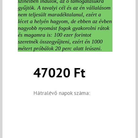
színeiben indulok, az ő támogatásukra
gyűjtök. A tavalyi cél és az én vállalásom
nem teljesült maradéktalanul, ezért a
lécet a helyén hagyom, de ebben az évben
nagyobb nyomást fogok gyakorolni rátok
és magamra is: 100 ezer forintot
szeretnék összegyűjteni, ezért én 1000
métert próbálok 20 perc alatt leúszni.
47020 Ft
Hátralévő napok száma: