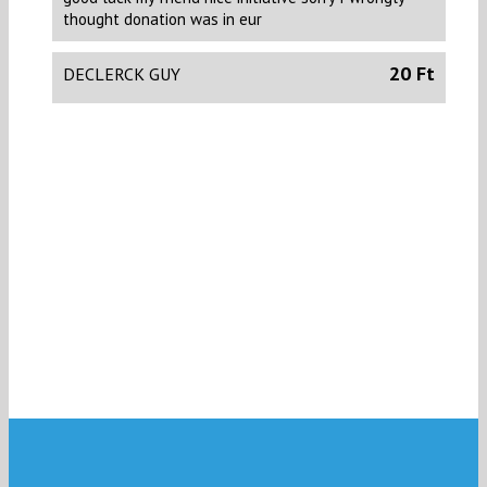
thought donation was in eur
20 Ft
DECLERCK GUY
good luck my friend nice iniiative
BÁLINT IBOLYA
Hajrá Attila! Üdv Ibolya
5000 Ft
RÁZGA BOZSENA
2000 Ft
ÉVA TKNÉ ANTAL
2000 Ft
SAROK CSAB