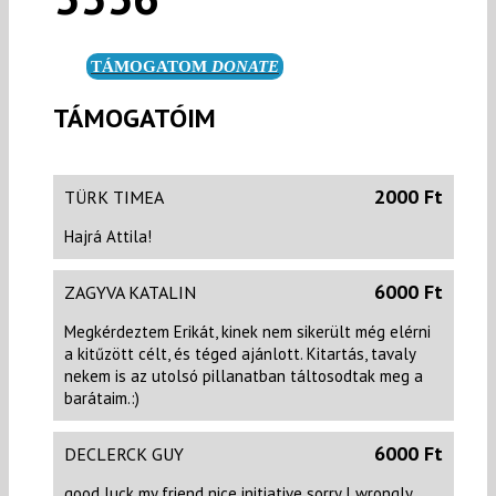
TÁMOGATOM
DONATE
TÁMOGATÓIM
2000 Ft
TÜRK TIMEA
Hajrá Attila!
6000 Ft
ZAGYVA KATALIN
Megkérdeztem Erikát, kinek nem sikerült még elérni
a kitűzött célt, és téged ajánlott. Kitartás, tavaly
nekem is az utolsó pillanatban táltosodtak meg a
barátaim.:)
6000 Ft
DECLERCK GUY
good luck my friend nice initiative sorry I wrongly