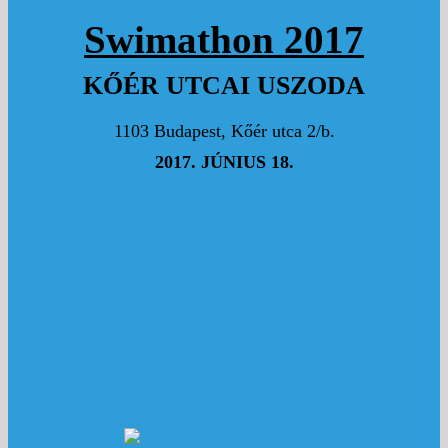
5000 Ft
TURI-KOVÁTS ZSOLT
Swimathon 2017
5000 Ft
HANGAY KATALIN
KŐÉR UTCAI USZODA
Attila köszi a segítséget, és fantasztikus úszást
1103 Budapest, Kőér utca 2/b.
Neked!!!! Hajrá!
2017. JÚNIUS 18.
2000 Ft
KELEMEN ZSUZSANNA
Remélem megúszod!!! :) Hajrá!
5000 Ft
BÁNSÁGI JUDIT
Hajrá!!!!
5000 Ft
TURI-KOVÁTS ATTILA