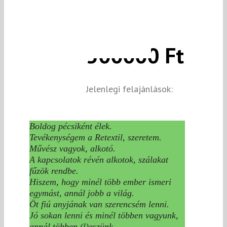
500000 Ft
Jelenlegi felajánlások:
Boldog pécsiként élek.
Tevékenységem a Retextil, szeretem.
Művész vagyok, alkotó.
A kapcsolatok révén alkotok, szálakat
fűzök rendbe.
Hiszem, hogy minél több ember ismeri
egymást, annál jobb a világ.
Öt fiú anyjának van szerencsém lenni.
Jó sokan lenni és minél többen vagyunk,
annál többen (l)eszünk.