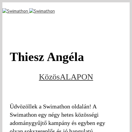
Thiesz Angéla
KözösALAPON
Üdvözöllek a Swimathon oldalán! A
Swimathon egy négy hetes közösségi
adománygyűjtő kampány és egyben egy
olyan sokszereplős és jó hangulatú,