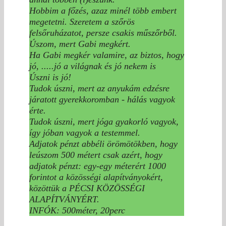
Hobbim a főzés, azaz minél több embert
megetetni. Szeretem a szőrös
felsőruházatot, persze csakis műszőrből.
Úszom, mert Gabi megkért.
Ha Gabi megkér valamire, az biztos, hogy
jó, .....jó a világnak és jó nekem is
Úszni is jó!
Tudok úszni, mert az anyukám edzésre
járatott gyerekkoromban - hálás vagyok
érte.
Tudok úszni, mert jóga gyakorló vagyok,
így jóban vagyok a testemmel.
Adjatok pénzt abbéli örömötökben, hogy
leúszom 500 métert csak azért, hogy
adjatok pénzt: egy-egy méterért 1000
forintot a közösségi alapítványokért,
közöttük a PÉCSI KÖZÖSSÉGI
ALAPÍTVÁNYÉRT.
INFÓK:
500méter,
20perc