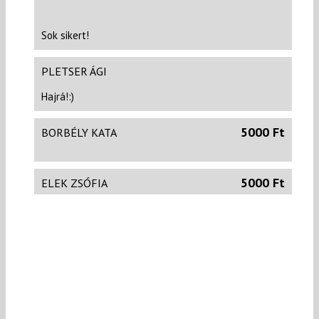
Sok sikert!
PLETSER ÁGI
Hajrá!:)
5000 Ft
BORBÉLY KATA
5000 Ft
ELEK ZSÓFIA
BAKSA ZSUZSANNA
5000 Ft
JANKÓ BÁLINT
Hajrá!