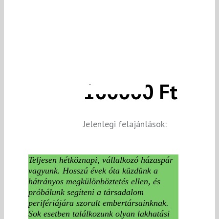
100000 Ft
Jelenlegi felajánlások:
Teljesen hétköznapi, vállalkozó házaspár
vagyunk. Hosszú évek óta küzdünk a
hátrányos megkülönböztetés ellen, és
próbálunk segíteni a társadalom
perifériájára szorult embertársainknak.
Sok esetben találkozunk olyan lakhatási