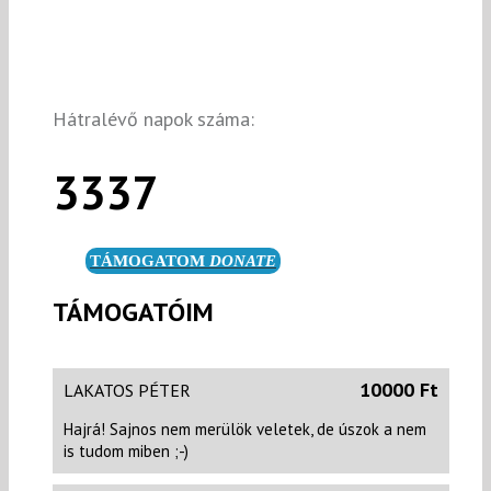
Hátralévő napok száma:
3337
TÁMOGATOM
DONATE
TÁMOGATÓIM
10000 Ft
LAKATOS PÉTER
Hajrá! Sajnos nem merülök veletek, de úszok a nem
is tudom miben ;-)