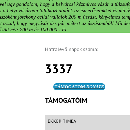
vel úgy gondolom, hogy a belvárosi kézműves vásár a túlzsúfo
 a helyi vásárban találkozhatnánk az ismerőseinkkel és minősé
úszóként jótékony céllal vállalok 200 m úszást, kényelmes tem
 azzal, hogy megvásárolsz pár métert az úszásomból! Minden 
tűzött cél: 200 m és 100.000,- Ft
Hátralévő napok száma:
3337
TÁMOGATOM
DONATE
TÁMOGATÓIM
EKKER TÍMEA