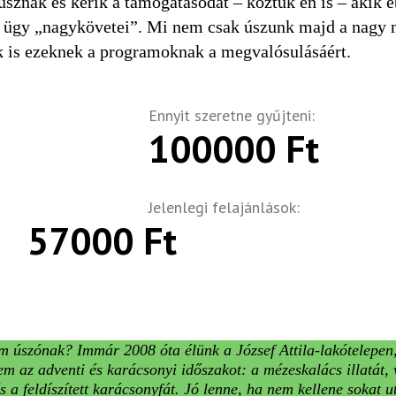
znak és kérik a támogatásodat – köztük én is – akik e
 ügy „nagykövetei”. Mi nem csak úszunk majd a nagy na
k is ezeknek a programoknak a megvalósulásáért.
Ennyit szeretne gyűjteni:
100000 Ft
Jelenlegi felajánlások:
57000 Ft
em úszónak? Immár 2008 óta élünk a József Attila-lakótelepen
em az adventi és karácsonyi időszakot: a mézeskalács illatát
 a feldíszített karácsonyfát. Jó lenne, ha nem kellene sokat u