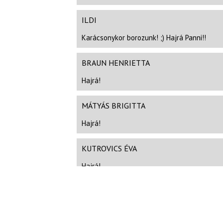
ILDI
Karácsonykor borozunk! ;) Hajrá Panni!!
BRAUN HENRIETTA
Hajrá!
MÁTYÁS BRIGITTA
Hajrá!
KUTROVICS ÉVA
Hajrá!
ALMAN ZSUZSANNA
Csak így tovább! :) ;)