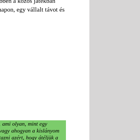
bben a közös játékban
pon, egy vállalt távot és
, ami olyan, mint egy
, vagy ahogyan a kislányom
tazni azért, hogy átéljük a