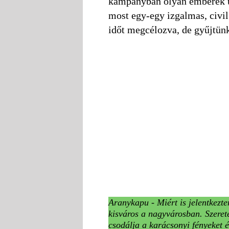
kampányban olyan emberek ús
most egy-egy izgalmas, civil
időt megcélozva, de gyűjtün
Aranykapu - Miért is jelentkezt
kisváros a nagyvárosban. Szeret
csodálja a karácsonyi fényeket és