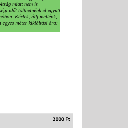
ltság miatt nem is
gi időt tölthetnénk el együtt
póban. Kérlek, állj mellénk,
egyes méter kikiáltási ára:
2000 Ft