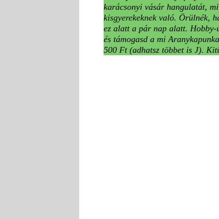
karácsonyi vásár hangulatát, mi
kisgyerekeknek való. Örülnék, ha
ez alatt a pár nap alatt. Hobby-
és támogasd a mi Aranykapunkat
500 Ft (adhatsz többet is J). Ki