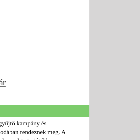
ár
gyűjtő kampány és
szodában rendeznek meg. A