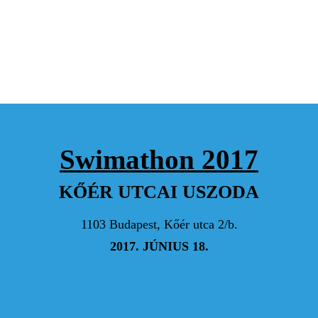
Hajrá és köszönjük!
K. IBOLYA
Hajrá Panni!:)
SÁNTIK ZSUZSANNA
Swimathon 2017
Támogatom az ügyet :) Hajrá!
KŐÉR UTCAI USZODA
MENGYI ÍRISZ
1103 Budapest, Kőér utca 2/b.
Köszönjük szépen, Panni! Hajrá, drukkolunk! :)
2017. JÚNIUS 18.
VELENCZEI ÁGNES
Hajrá Panni! Pörgessük fel ezt a 6 napot! Sik