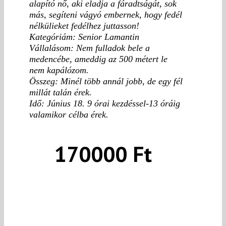
alapító nő, aki eladja a fáradtságát, sok
más, segíteni vágyó embernek, hogy fedél
nélkülieket fedélhez juttasson!
Kategóriám: Senior Lamantin
Vállalásom: Nem fulladok bele a
medencébe, ameddig az 500 métert le
nem kapálózom.
Összeg: Minél több annál jobb, de egy fél
millát talán érek.
Idő: Június 18. 9 órai kezdéssel-13 óráig
valamikor célba érek.
170000 Ft