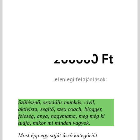
200000 Ft
Jelenlegi felajánlások:
Szülésznő, szociális munkás, civil,
aktivista, segítő, szex coach, blogger,
feleség, anya, nagymama, meg még ki
tudja, mikor mi minden vagyok.
Most épp egy saját úszó kategóriát