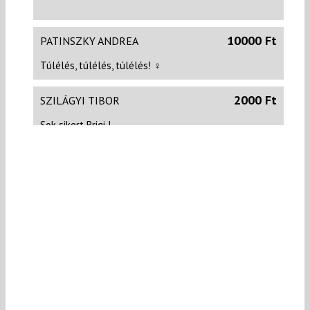
10000 Ft
PATINSZKY ANDREA
Túlélés, túlélés, túlélés! ‍♀️
2000 Ft
SZILÁGYI TIBOR
Sok sikert Brigi !
2000 Ft
CSÖRGE JÁNOS
Hajrá Mama!
1000 Ft
BÉKÉSI KRISZTINA
Szeretettel adom.
1698 Ft
VARGA KRISZTINA
Hajrá Brigi! Olyan furán néz ki ez a szám. legyen