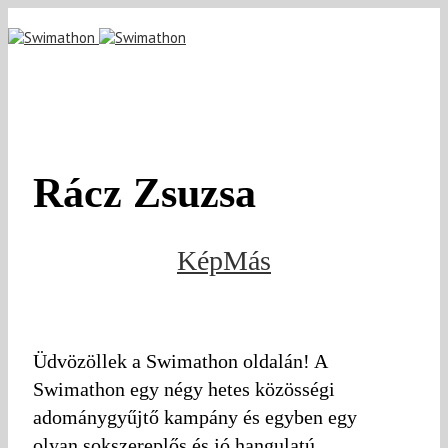
Rácz Zsuzsa
KépMás
Üdvözöllek a Swimathon oldalán! A
Swimathon egy négy hetes közösségi
adománygyűjtő kampány és egyben egy
olyan sokszereplős és jó hangulatú,