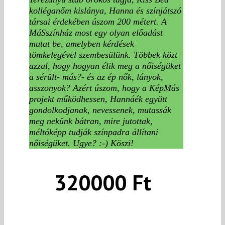
kolléganőm kislánya, Hanna és színjátszó
társai érdekében úszom 200 métert. A
MáSszínház most egy olyan előadást
mutat be, amelyben kérdések
tömkelegével szembesülünk. Többek közt
azzal, hogy hogyan élik meg a nőiségüket
a sérült- más?- és az ép nők, lányok,
asszonyok? Azért úszom, hogy a KépMás
projekt működhessen, Hannáék együtt
gondolkodjanak, nevessenek, mutassák
meg nekünk bátran, mire jutottak,
méltóképp tudják színpadra állítani
nőiségüket. Ugye? :-) Köszi!
320000 Ft