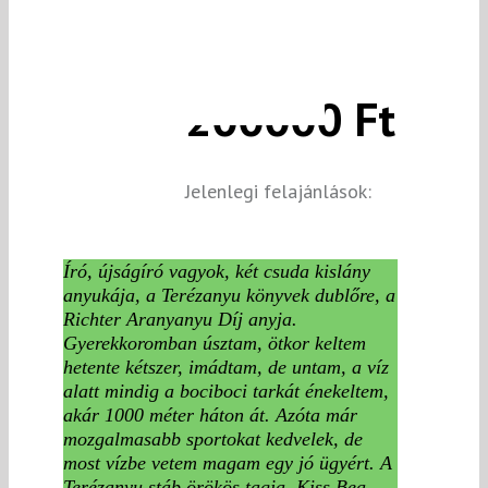
200000 Ft
Jelenlegi felajánlások:
Író, újságíró vagyok, két csuda kislány
anyukája, a Terézanyu könyvek dublőre, a
Richter Aranyanyu Díj anyja.
Gyerekkoromban úsztam, ötkor keltem
hetente kétszer, imádtam, de untam, a víz
alatt mindig a bociboci tarkát énekeltem,
akár 1000 méter háton át. Azóta már
mozgalmasabb sportokat kedvelek, de
most vízbe vetem magam egy jó ügyért. A
Terézanyu stáb örökös tagja, Kiss Bea