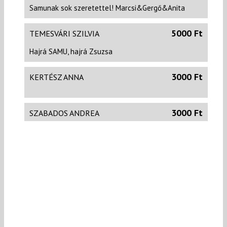
Samunak sok szeretettel! Marcsi&Gergő&Anita
5000 Ft
TEMESVÁRI SZILVIA
Hajrá SAMU, hajrá Zsuzsa
3000 Ft
KERTÉSZ ANNA
3000 Ft
SZABADOS ANDREA
Jó úszást, big respect Neked!
3000 Ft
MÉSZÖLY ÁGI
Úszatok, csajok!
2000 Ft
FRECSKA VERONIKA
Hajrá,Hajrá