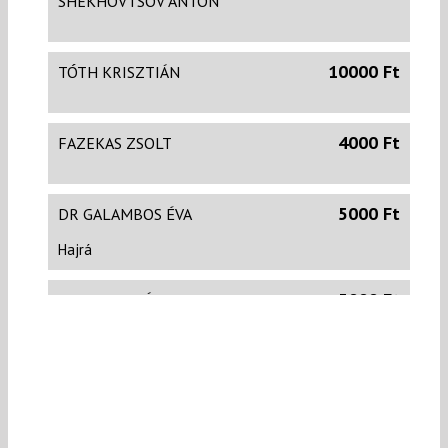
SHEKHOVTSOV ANTON
10000 Ft
TÓTH KRISZTIÁN
4000 Ft
FAZEKAS ZSOLT
5000 Ft
DR GALAMBOS ÉVA
Hajrá
5000 Ft
DANKU TAMÁS
10000 Ft
TAR FERENC
Akár az árral szemben is!:-))))