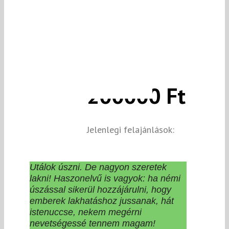
200000 Ft
Jelenlegi felajánlások:
Utálok úszni. De nagyon szeretek
lakni! Haszonelvű is vagyok: ha némi
úszással sikerül hozzájárulni, hogy
emberek lakhatáshoz jussanak, hát
istenuccse, nekem megérni
nevetségessé tennem magam!