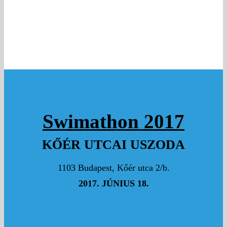
3000 Ft
FENYVES ERIKA
Mindent bele!
3000 Ft
MOSONI JUDIT
Kedves Kinga! Ritka rokonszenves jelenség a magyar
közéletben. Jó úszást, jó gyűjtést, sok személyes
sikert kívánok. Üdvözlettel, Judit
5000 Ft
TAR DÁNIEL
Swimathon 2017
KŐÉR UTCAI USZODA
Hajrá! :)
1103 Budapest, Kőér utca 2/b.
2017. JÚNIUS 18.
3000 Ft
SZÉKELY ZOLTÁN