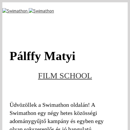
Pálffy Matyi
FILM SCHOOL
Üdvözöllek a Swimathon oldalán! A
Swimathon egy négy hetes közösségi
adománygyűjtő kampány és egyben egy
olyan sokszereplős és jó hangulatú,