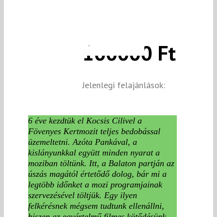
100000 Ft
Jelenlegi felajánlások:
6 éve kezdtük el Kocsis Cilivel a
Fövenyes Kertmozit teljes bedobással
üzemeltetni. Azóta Pankával, a
kislányunkkal együtt minden nyarat a
moziban töltünk. Itt, a Balaton partján az
úszás magától értetődő dolog, bár mi a
legtöbb időnket a mozi programjainak
szervezésével töltjük. Egy ilyen
felkérésnek mégsem tudtunk ellenállni,
hiszen az egyértelmű filmes kötődésünk