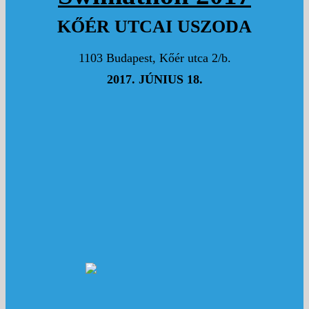
KŐÉR UTCAI USZODA
:)
5000 Ft
1103 Budapest, Kőér utca 2/b.
SOMOGYI TAMÁS
2017. JÚNIUS 18.
Hajrá!!! :-)
1000 Ft
HECZ KATALIN
Hajrá Helga!!