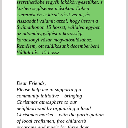
szerethetőbbé tegyék lakókörnyezetüket, s
közben segítsenek másokon. Ebben
szeretnék én is kicsit részt venni, és
visszaadni valamit azzal, hogy úszom a
Swimathonon 15 hosszt, vállalva egyben
az adománygyűjtést a közösségi
karácsonyi vásár megvalósulásához.
Remélem, ott találkozunk decemberben!
Vállalt táv: 15 hossz
Dear Friends,
Please help me in supporting a
community initiative – bringing
Christmas atmosphere to our
neighborhood by organizing a local
Christmas market – with the participation
of local craftsmen, free children’s
programs and music for three days.