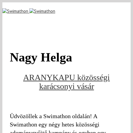
Nagy Helga
ARANYKAPU közösségi
karácsonyi vásár
Üdvözöllek a Swimathon oldalán! A
Swimathon egy négy hetes közösségi
adománygyűjtő kampány és egyben egy