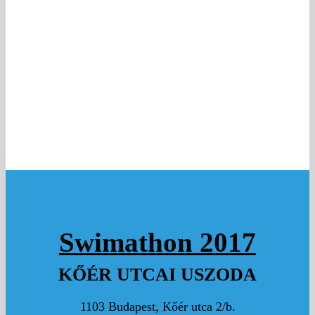
3500 Ft
KLESSMANN ANNA
Hajrá Lici, Miska, Jancsi!
2000 Ft
Gina Böni adománya
1000 Ft
WAGNER VERONIKA
300 Ft
TAMÁS ZSUZSA
3000 Ft
BOGLÁRKA PAULOVKIN
Swimathon 2017
H a j r á á á á Lici!!!
KŐÉR UTCAI USZODA
4000 Ft
CSAKHÁT GABI
1103 Budapest, Kőér utca 2/b.