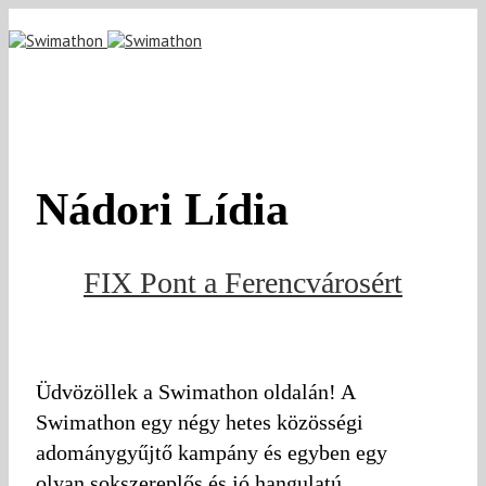
Nádori Lídia
FIX Pont a Ferencvárosért
Üdvözöllek a Swimathon oldalán! A
Swimathon egy négy hetes közösségi
adománygyűjtő kampány és egyben egy
olyan sokszereplős és jó hangulatú,