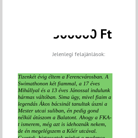
300000 Ft
Jelenlegi felajánlások:
Tizenkét évig éltem a Ferencvárosban. A
Swimathonon két fiammal, a 17 éves
Mihállyal és a 13 éves Jánossal indulunk
hármas váltóban. Sima ügy, mivel fiaim a
legendás Ákos bácsinál tanultak úszni a
Mester utcai suliban, én pedig gond
nélkül átúszom a Balatont. Ahogy a FKA-
t ismerem, még azt is idehoznák nekem,
de én megelégszem a Kőér utcával.
Gyertek, biztassatok minket a medence