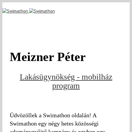
Meizner Péter
Lakásügynökség - mobilház
program
Üdvözöllek a Swimathon oldalán! A
Swimathon egy négy hetes közösségi
adománygyűjtő kampány és egyben egy