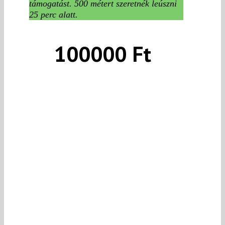
támogatást. 500 métert szeretnék leúszni
25 perc alatt.
100000 Ft