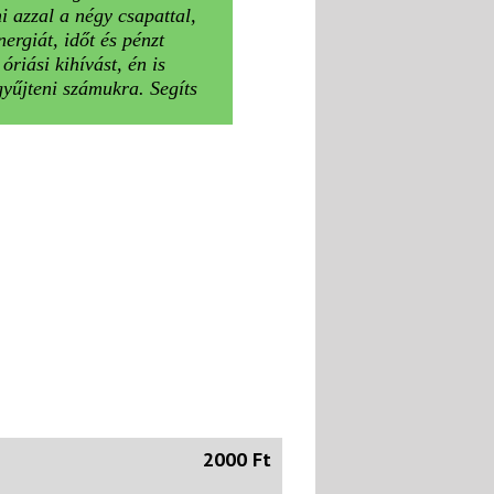
i azzal a négy csapattal,
ergiát, időt és pénzt
óriási kihívást, én is
gyűjteni számukra. Segíts
2000 Ft