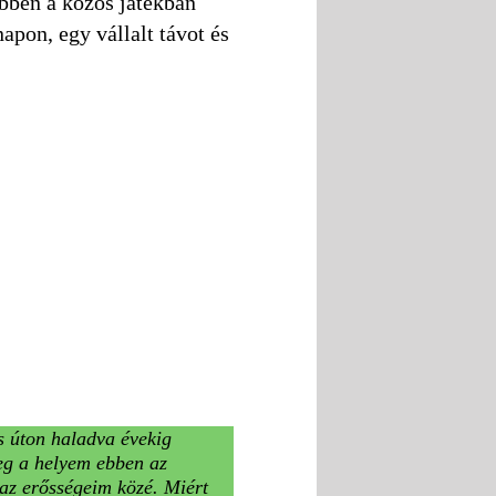
bben a közös játékban
pon, egy vállalt távot és
 úton haladva évekig
eg a helyem ebben az
 az erősségeim közé. Miért