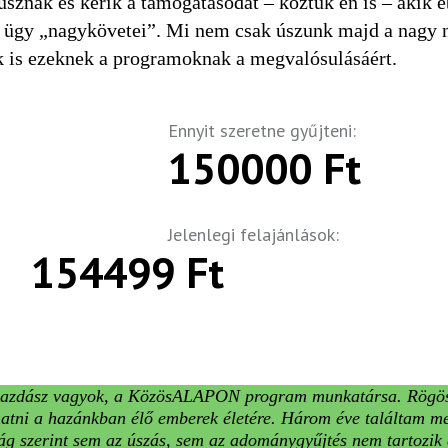
znak és kérik a támogatásodat – köztük én is – akik e
 ügy „nagykövetei”. Mi nem csak úszunk majd a nagy na
k is ezeknek a programoknak a megvalósulásáért.
Ennyit szeretne gyűjteni:
150000 Ft
Jelenlegi felajánlások:
154499 Ft
zgazdász vagyok, a KözösALAPON program munkatársa. Rögös
hatni a hazánkban élő emberek életére. Három éve találtam m
zság szerint sem az úszás, sem az adománygyűjtés nem tartozik