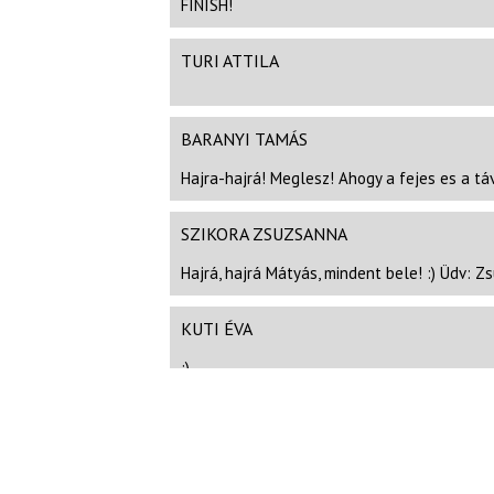
FINISH!
TURI ATTILA
BARANYI TAMÁS
Hajra-hajrá! Meglesz! Ahogy a fejes es a táv
SZIKORA ZSUZSANNA
Hajrá, hajrá Mátyás, mindent bele! :) Üdv: Z
KUTI ÉVA
:)
SCSAURSZKI TAMÁS
Riszpekt, hogy bevállaltad!!!