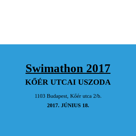
BARNA ERA
Mátyás, szerintem az elmúlt hetekben óriási
respekt! Vasárnap figyelni foglak :)
VIKTOR
Nyomasd neki Matthias Phelps
Swimathon 2017
KIS MIKLÓS
Hajrá!
KŐÉR UTCAI USZODA
1103 Budapest, Kőér utca 2/b.
Krisztiántól
2017. JÚNIUS 18.
KÉPES NORBERT PÉTER
Lássuk azt a fejest-Hajrá KözösAlapon-Haj