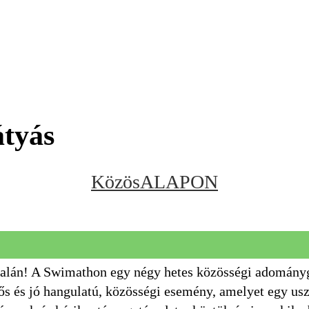
Mátyás
KözösALAPON
alán! A Swimathon egy négy hetes közösségi adomány
ős és jó hangulatú, közösségi esemény, amelyet egy u