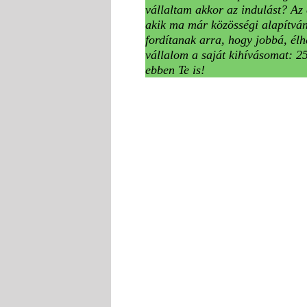
vállaltam akkor az indulást? Az 
akik ma már közösségi alapítván
fordítanak arra, hogy jobbá, élhe
vállalom a saját kihívásomat: 25
ebben Te is!