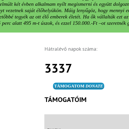
elmúlt két évben alkalmam nyílt megismerni és együtt dolgozn
yt vezetnek saját élőhelyükön. Máig lenyűgöz, hogy mennyi en
tőbbé tegyék az ott élő emberek életét. Ha ők vállalták ezt az 
 perc alatt 495 m-t úszok, és ezzel 150.000.-Ft –ot szeretnék 
Hátralévő napok száma:
3337
TÁMOGATOM
DONATE
TÁMOGATÓIM