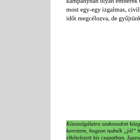
kampányban olyan emberek ús
most egy-egy izgalmas, civil
időt megcélozva, de gyűjtün
Közszolgálatra szakosodott kö
kerestem, hogyan tudnék „jól” 
elkötelezett kis csapatban. Iga