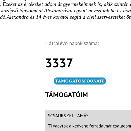
. Ezeket az értékeket adom át gyermekeimnek is, akik szintén ak
ogy középső lányommal Alexandrával együtt neveztünk be az úsz
.Alexandra és 14 éves korától segíti a civil szervezeteket ö
Hátralévő napok száma:
3337
TÁMOGATOM
DONATE
TÁMOGATÓIM
SCSAURSZKI TAMÁS
Ti vagytok a kedvenc forradalmár családom!