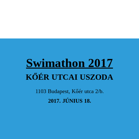
Mindent bele!
CSÉPÁNYI GABRIELLA MÁRIA
Hajrá!
FÜLÖP GÁBOR
Hajrá Csajok! :) Ha vizespólós lenne az első
Swimathon 2017
CSÉPÁNYI GABRIELLA MÁRIA
KŐÉR UTCAI USZODA
Hajrá!
1103 Budapest, Kőér utca 2/b.
2017. JÚNIUS 18.