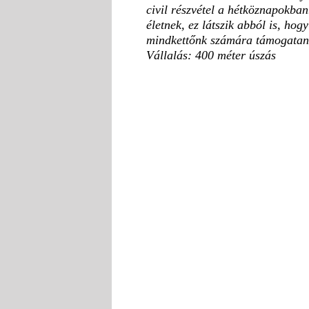
civil részvétel a hétköznapokban
életnek, ez látszik abból is, h
mindkettőnk számára támogatandó
Vállalás: 400 méter úszás