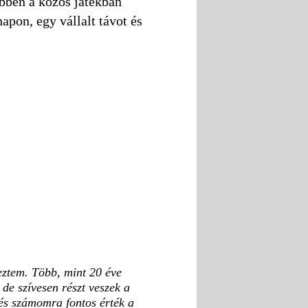
bben a közös játékban
pon, egy vállalt távot és
eztem. Több, mint 20 éve
de szívesen részt veszek a
 és számomra fontos érték a