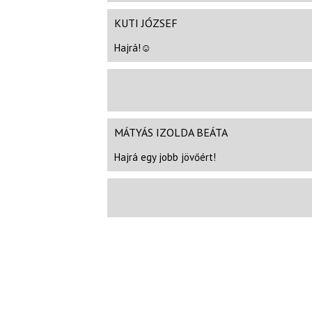
KUTI JÓZSEF
Hajrá!☺
MÁTYÁS IZOLDA BEÁTA
Hajrá egy jobb jövőért!