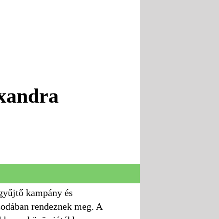
 Alexandra
gyűjtő kampány és
szodában rendeznek meg. A