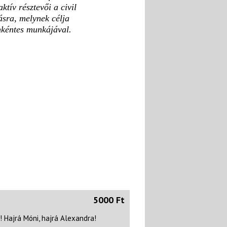
tív résztevői a civil
ásra, melynek célja
nkéntes munkájával.
5000 Ft
 Hajrá Móni, hajrá Alexandra!