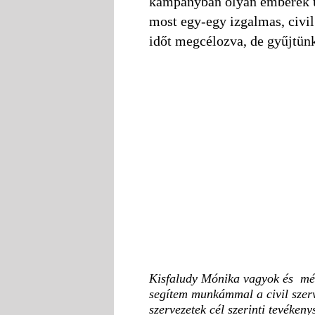
kampányban olyan emberek ús
most egy-egy izgalmas, civil
időt megcélozva, de gyűjtün
Kisfaludy Mónika vagyok és mér
segítem munkámmal a civil szerv
szervezetek cél szerinti tevéke