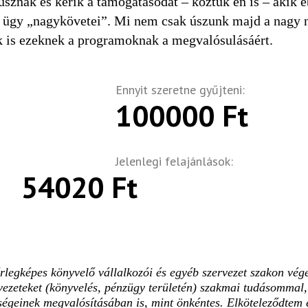
znak és kérik a támogatásodat – köztük én is – akik e
 ügy „nagykövetei”. Mi nem csak úszunk majd a nagy na
k is ezeknek a programoknak a megvalósulásáért.
Ennyit szeretne gyűjteni:
100000 Ft
Jelenlegi felajánlások:
54020 Ft
legképes könyvelő vállalkozói és egyéb szervezet szakon vég
ezeteket (könyvelés, pénzügy területén) szakmai tudásommal, 
nységeinek megvalósításában is, mint önkéntes. Elköteleződtem