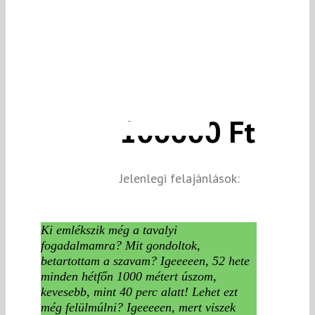
100000 Ft
Jelenlegi felajánlások:
Ki emlékszik még a tavalyi
fogadalmamra? Mit gondoltok,
betartottam a szavam? Igeeeeen, 52 hete
minden hétfőn 1000 métert úszom,
kevesebb, mint 40 perc alatt! Lehet ezt
még felülmúlni? Igeeeeen, mert viszek