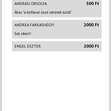
500 Ft
ANDRÁSI ORSOLYA
Ákos "a kisfiával úszó néninek küldi".
2000 Ft
ANDREA FARKASHEGYI
Sok sikert!
2000 Ft
ENGEL ESZTER
Hajrá! :-)
SZŰCS BALÁZS
Hajrá! :)
MÉRŐ ALIZ
Kedves Mariann és Martin! Szurkolok Nektek!
Gratulálok a lelkes és kitartó felkészülésetekhez!
puszi: Aliz