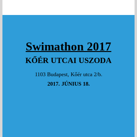
PAP PETRA
Swimathon 2017
5000 Ft
FRANK ZOLTÁN
KŐÉR UTCAI USZODA
Hajrá Martin, Mariann, ott leszünk Lillával és
Izabellel és szurkolunk Nektek.
1103 Budapest, Kőér utca 2/b.
2017. JÚNIUS 18.
Hajra Martin! Drukkolok neked! Mindent bele! Puszil
Keresztapád!
1000 Ft
VARGA KRISZTINA