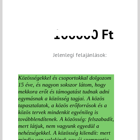
100000 Ft
Jelenlegi felajánlások:
Közösségekkel és csoportokkal dolgozom
15 éve, és nagyon sokszor látom, hogy
mekkora erőt és támogatást tudnak adni
egymásnak a közösség tagjai. A közös
tapasztalatok, a közös erőforrások és a
közös tervek mindenkit egyénileg is
továbblendítenek. A közösség: felszabadít,
mert látjuk, nem vagyunk egyedül a
nehézségekkel. A közösség kilendít: mert
mindig van valakinek egy új szempontja,