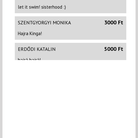
let it swim! sisterhood :)
3000 Ft
SZENTGYORGYI MONIKA
Hajra Kinga!
5000 Ft
ERDŐDI KATALIN
hajrá hajrá!
5000 Ft
SCSAURSZKI TAMÁS
Szurkolok, Brüsszelből! Hajrá Kinga!! Hajrá FKA!!
2000 Ft
HAZSLINSZKY ERIKA
2500 Ft
MADARASSY LUCA