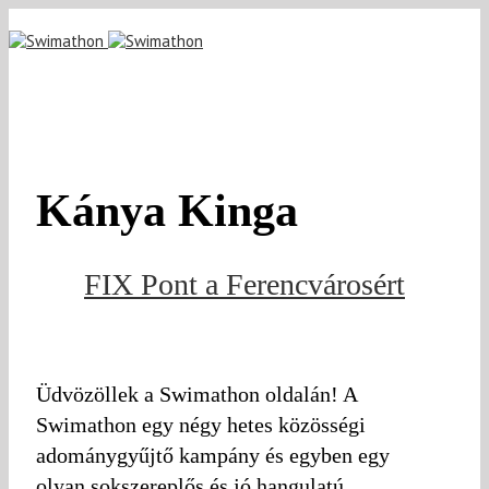
Kánya Kinga
FIX Pont a Ferencvárosért
Üdvözöllek a Swimathon oldalán! A
Swimathon egy négy hetes közösségi
adománygyűjtő kampány és egyben egy
olyan sokszereplős és jó hangulatú,