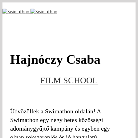
Hajnóczy Csaba
FILM SCHOOL
Üdvözöllek a Swimathon oldalán! A
Swimathon egy négy hetes közösségi
adománygyűjtő kampány és egyben egy
olyan sokszereplős és jó hangulatú,