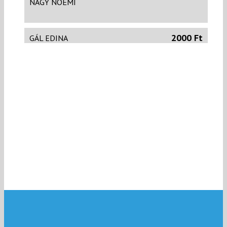
NAGY NOÉMI
2000 Ft
GÁL EDINA
Hajrá Soma! Szuper vagy, hogy bevállaltad,
köszönjük ;)
5000 Ft
MARTINEZ ATTILA
Szép kezdeményezés; nagyon sok sikert kívánok!
5000 Ft
KOVACS ÁGNES
1000 Ft
GUTZIANAS IOANNIS
Zsiffin
1998 Ft
NAGY KATALIN