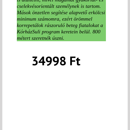
cselekvésorientált személynek is tartom.
Mások önzetlen segítése alapvető erkölcsi
minimum számomra, ezért örömmel
korrepetálok rászoruló beteg fiatalokat a
KórházSuli program keretein belül. 800
métert szeretnék úszni.
34998 Ft