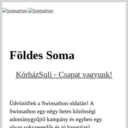
Földes Soma
KórházSuli - Csapat vagyunk!
Üdvözöllek a Swimathon oldalán! A
Swimathon egy négy hetes közösségi
adománygyűjtő kampány és egyben egy
olyan sokszereplős és jó hangulatú,