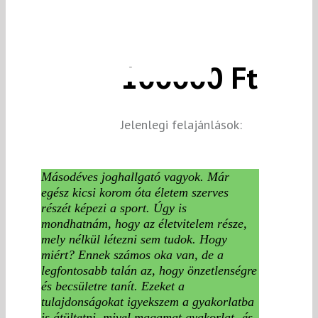
100000 Ft
Jelenlegi felajánlások:
Másodéves joghallgató vagyok. Már
egész kicsi korom óta életem szerves
részét képezi a sport. Úgy is
mondhatnám, hogy az életvitelem része,
mely nélkül létezni sem tudok. Hogy
miért? Ennek számos oka van, de a
legfontosabb talán az, hogy önzetlenségre
és becsületre tanít. Ezeket a
tulajdonságokat igyekszem a gyakorlatba
is átültetni, mivel magamat gyakorlat- és