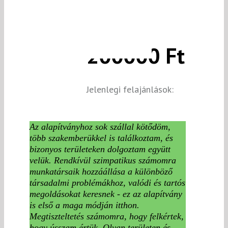
200000 Ft
Jelenlegi felajánlások:
Az alapítványhoz sok szállal kötődöm,
több szakemberükkel is találkoztam, és
bizonyos területeken dolgoztam együtt
velük. Rendkívül szimpatikus számomra
munkatársaik hozzáállása a különböző
társadalmi problémákhoz, valódi és tartós
megoldásokat keresnek - ez az alapítvány
is első a maga módján itthon.
Megtiszteltetés számomra, hogy felkértek,
hogy ússzam értük. Olyan területen és