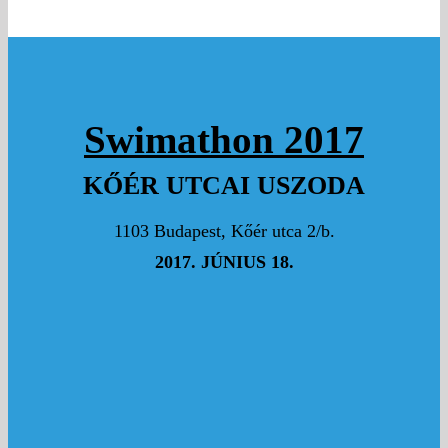
SVÉD GÁBOR
Swimathon 2017
Szép úszás!
5000 Ft
KŐÉR UTCAI USZODA
FARKAS ISTVAN
Hajrá Fenyó!
1103 Budapest, Kőér utca 2/b.
2017. JÚNIUS 18.
7000 Ft
HARGITA NÁNDOR
Szárnyaljuk túl a célokat! ;)
SIPOS RÓBERT
Hajrá Fenyó! <3