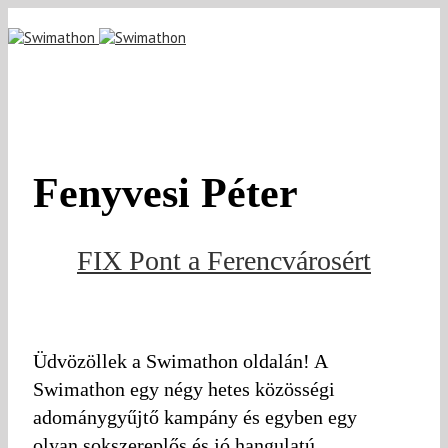
Fenyvesi Péter
FIX Pont a Ferencvárosért
Üdvözöllek a Swimathon oldalán! A
Swimathon egy négy hetes közösségi
adománygyűjtő kampány és egyben egy
olyan sokszereplős és jó hangulatú,