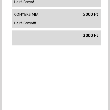
Hajrá Fenyó!
5000 Ft
CONYERS MIA
Hajrà Fenyó!!!
2000 Ft
1000 Ft
KESZLER VIKI
Hajrá! :)
2000 Ft
KERTÉSZ GÁBOR
Hajrá Fenyó!
cso fonok