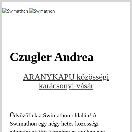
Czugler Andrea
ARANYKAPU közösségi
karácsonyi vásár
Üdvözöllek a Swimathon oldalán! A
Swimathon egy négy hetes közösségi
adománygyűjtő kampány és egyben egy