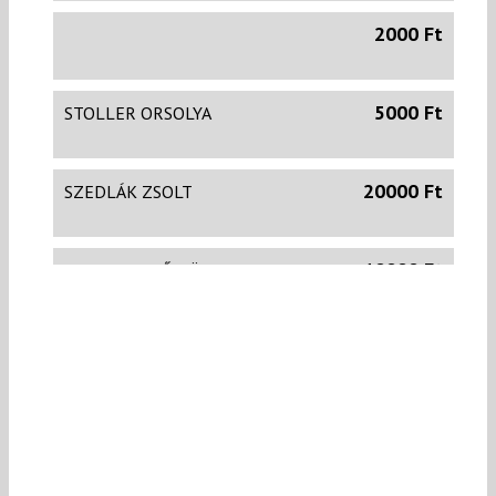
2000 Ft
5000 Ft
STOLLER ORSOLYA
20000 Ft
SZEDLÁK ZSOLT
10000 Ft
SIMON ENIKŐ TÜNDE
Büszkék vagyunk rád!
DÁVID MARGIT
Hajrá, Rita! :)!
10000 Ft
ERÉNYI-TÓTH BARBARA