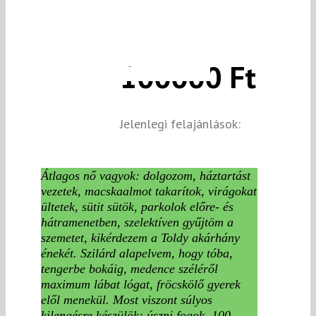
100000 Ft
Jelenlegi felajánlások:
Átlagos nő vagyok: dolgozom, háztartást
vezetek, macskaalmot takarítok, virágokat
ültetek, sütit sütök, parkolok előre- és
hátramenetben, szelektíven gyűjtöm a
szemetet, kikérdezem a Toldy akárhány
énekét. Szilárd alapelvem, hogy tóba,
tengerbe bokáig, medence széléről
maximum lábat lógat, fröcskölő gyerek
elől menekül. Most viszont súlyos
kilengésre készülök: úszni fogok, 100