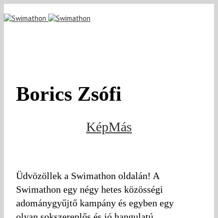
Borics Zsófi
KépMás
Üdvözöllek a Swimathon oldalán! A
Swimathon egy négy hetes közösségi
adománygyűjtő kampány és egyben egy
olyan sokszereplős és jó hangulatú,