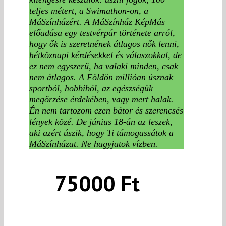
teljes métert, a Swimathon-on, a
MáSzínházért. A MáSzínház KépMás
előadása egy testvérpár története arról,
hogy ők is szeretnének átlagos nők lenni,
hétköznapi kérdésekkel és válaszokkal, de
ez nem egyszerű, ha valaki minden, csak
nem átlagos. A Földön millióan úsznak
sportból, hobbiból, az egészségük
megőrzése érdekében, vagy mert halak.
Én nem tartozom ezen bátor és szerencsés
lények közé. De június 18-án az leszek,
aki azért úszik, hogy Ti támogassátok a
MáSzínházat. Ne hagyjatok vízben.
75000 Ft