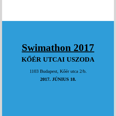
Hajrá! :)
5000 Ft
KORSZUNNÉ BÍRÓ BERNADETT
Sok sikert! :)
Swimathon 2017
10000 Ft
SEMSEI RUDOLF
KŐÉR UTCAI USZODA
Hajrá Zsófi!
1103 Budapest, Kőér utca 2/b.
SZABARI VERA
2017. JÚNIUS 18.