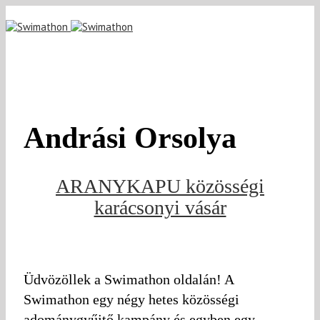
Andrási Orsolya
ARANYKAPU közösségi
karácsonyi vásár
Üdvözöllek a Swimathon oldalán! A
Swimathon egy négy hetes közösségi
adománygyűjtő kampány és egyben egy