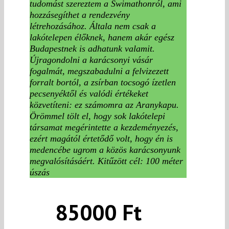
tudomást szereztem a Swimathonról, ami
hozzásegíthet a rendezvény
létrehozásához. Általa nem csak a
lakótelepen élőknek, hanem akár egész
Budapestnek is adhatunk valamit.
Újragondolni a karácsonyi vásár
fogalmát, megszabadulni a felvizezett
forralt bortól, a zsírban tocsogó ízetlen
pecsenyéktől és valódi értékeket
közvetíteni: ez számomra az Aranykapu.
Örömmel tölt el, hogy sok lakótelepi
társamat megérintette a kezdeményezés,
ezért magától értetődő volt, hogy én is
medencébe ugrom a közös karácsonyunk
megvalósításáért. Kitűzött cél: 100 méter
úszás
85000 Ft