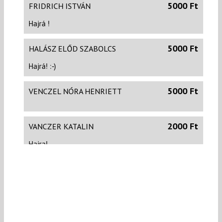
5000 Ft
FRIDRICH ISTVÁN
Hajrá !
5000 Ft
HALÁSZ ELŐD SZABOLCS
Hajrá! :-)
5000 Ft
VENCZEL NÓRA HENRIETT
2000 Ft
VANCZER KATALIN
Hajra!
5000 Ft
PÉNTEK TIBOR
Hajrá Szomszédasszony....
500 Ft
KERTÉSZ-ROMVÁRY LÍVIA