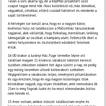
Talán a sors akarta így, de a KépMás projektért úszó
csapat tagjai mind nők. Húsz különböző nő, más álmokkal,
vágyakkal, célokkal, eltérő családi háttérrel és mindenki a
saját történetével.
A hétvégén sor került arra, hogy ez a nagyon bátor,
kivételes húsz nő találkozzon a MáSzínház társulatának
tagjaival, akik vállalták, hogy fizikailag, mentálisan, lelkileg
támogatják az úszókat a kampány alatt, felkészítik őket a
nehéz helyzetekre és tiszteletbeli edzőként felelnek
értük.
16:00 órakor a Jurányi Ház, Füge termébe lépve ott
találtam magam 21 kíváncsi, várakozó tekintet kereszt
tüzében, miközben odakint hét ágra sütött a nap, mi pedig
egy meleg teremben ültünk körberakott székeken.
Végignéztem a várakozás teljes, reményteli pillantásokon
és úgy éreztem, hogy én egy nagyon különleges titok
birtokában vagyok, egy olyan titokéban, amit nemsokára ők
21en is meg fognak tudni és ha most elmondanám, biztos
nem hinnék el.
15 éves voltam, amikor először találkoztam enyhe és