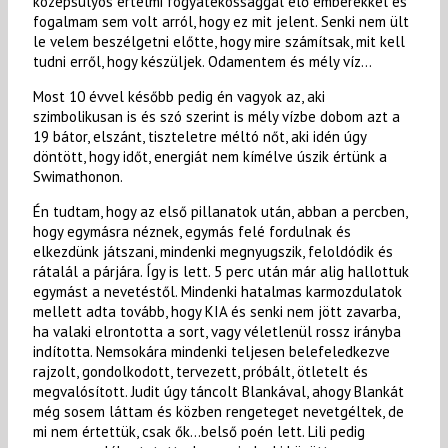
középsúlyos értelmi fogyatékossággal élő emberekkel és
fogalmam sem volt arról, hogy ez mit jelent. Senki nem ült
le velem beszélgetni előtte, hogy mire számítsak, mit kell
tudni erről, hogy készüljek. Odamentem és mély víz…
Most 10 évvel később pedig én vagyok az, aki
szimbolikusan is és szó szerint is mély vízbe dobom azt a
19 bátor, elszánt, tiszteletre méltó nőt, aki idén úgy
döntött, hogy időt, energiát nem kímélve úszik értünk a
Swimathonon.
Én tudtam, hogy az első pillanatok után, abban a percben,
hogy egymásra néznek, egymás felé fordulnak és
elkezdünk játszani, mindenki megnyugszik, feloldódik és
rátalál a párjára. Így is lett. 5 perc után már alig hallottuk
egymást a nevetéstől. Mindenki hatalmas karmozdulatok
mellett adta tovább, hogy KIA és senki nem jött zavarba,
ha valaki elrontotta a sort, vagy véletlenül rossz irányba
indította. Nemsokára mindenki teljesen belefeledkezve
rajzolt, gondolkodott, tervezett, próbált, ötletelt és
megvalósított. Judit úgy táncolt Blankával, ahogy Blankát
még sosem láttam és közben rengeteget nevetgéltek, de
mi nem értettük, csak ők…belső poén lett. Lili pedig