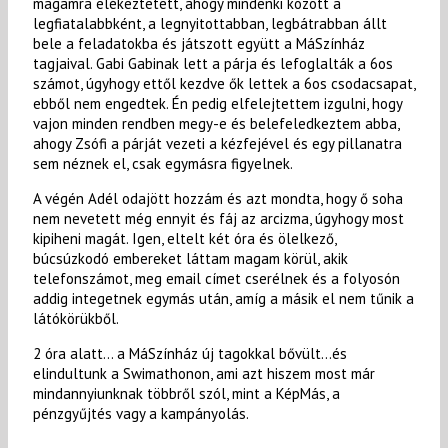
magamra elékeztetett, ahogy mindenki között a
legfiatalabbként, a legnyitottabban, legbátrabban állt
bele a feladatokba és játszott együtt a MáSzínház
tagjaival. Gabi Gabinak lett a párja és lefoglalták a 6os
számot, úgyhogy ettől kezdve ők lettek a 6os csodacsapat,
ebből nem engedtek. Én pedig elfelejtettem izgulni, hogy
vajon minden rendben megy-e és belefeledkeztem abba,
ahogy Zsófi a párját vezeti a kézfejével és egy pillanatra
sem néznek el, csak egymásra figyelnek.
A végén Adél odajött hozzám és azt mondta, hogy ő soha
nem nevetett még ennyit és fáj az arcizma, úgyhogy most
kipiheni magát. Igen, eltelt két óra és ölelkező,
búcsúzkodó embereket láttam magam körül, akik
telefonszámot, meg email címet cserélnek és a folyosón
addig integetnek egymás után, amíg a másik el nem tűnik a
látókörükből.
2 óra alatt… a MáSzínház új tagokkal bővült…és
elindultunk a Swimathonon, ami azt hiszem most már
mindannyiunknak többről szól, mint a KépMás, a
pénzgyűjtés vagy a kampányolás.