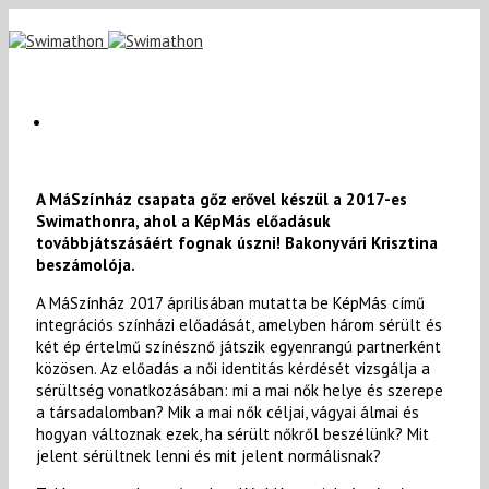
A MáSzínház csapata gőz erővel készül a 2017-es
Swimathonra, ahol a KépMás előadásuk
továbbjátszásáért fognak úszni! Bakonyvári Krisztina
beszámolója.
A MáSzínház 2017 áprilisában mutatta be KépMás című
integrációs színházi előadását, amelyben három sérült és
két ép értelmű színésznő játszik egyenrangú partnerként
közösen. Az előadás a női identitás kérdését vizsgálja a
sérültség vonatkozásában: mi a mai nők helye és szerepe
a társadalomban? Mik a mai nők céljai, vágyai álmai és
hogyan változnak ezek, ha sérült nőkről beszélünk? Mit
jelent sérültnek lenni és mit jelent normálisnak?