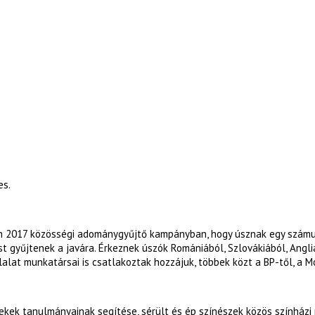
es.
n 2017 közösségi adománygyűjtő kampányban, hogy úsznak egy számukr
 gyűjtenek a javára. Érkeznek úszók Romániából, Szlovákiából, Angli
lalat munkatársai is csatlakoztak hozzájuk, többek közt a BP-től, a M
ekek tanulmányainak segítése, sérült és ép színészek közös színházi 