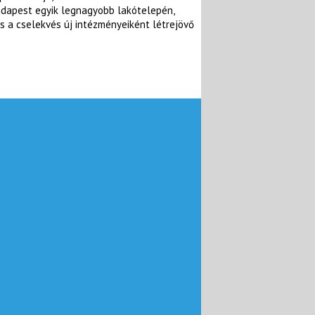
udapest egyik legnagyobb lakótelepén,
s a cselekvés új intézményeiként létrejövő