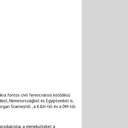
a fontos civil ferencvárosi kötődésű
ából, Németországból és Egyiptomból is,
organ Stanleytől , a K&H-tól és a DM-től.
produkciója, a menekülteket a