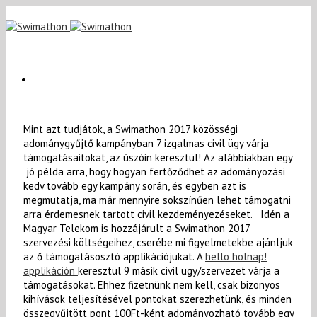
Mint azt tudjátok, a Swimathon 2017 közösségi
adománygyűjtő kampányban 7 izgalmas civil ügy várja
támogatásaitokat, az úszóin keresztül! Az alábbiakban egy
jó példa arra, hogy hogyan fertőződhet az adományozási
kedv tovább egy kampány során, és egyben azt is
megmutatja, ma már mennyire sokszínűen lehet támogatni
arra érdemesnek tartott civil kezdeményezéseket. Idén a
Magyar Telekom is hozzájárult a Swimathon 2017
szervezési költségeihez, cserébe mi figyelmetekbe ajánljuk
az ő támogatásosztó applikációjukat. A
hello holnap!
applikáción
keresztül 9 másik civil ügy/szervezet várja a
támogatásokat. Ehhez fizetnünk nem kell, csak bizonyos
kihívások teljesítésével pontokat szerezhetünk, és minden
összegyűjtött pont 100Ft-ként adományozható tovább egy